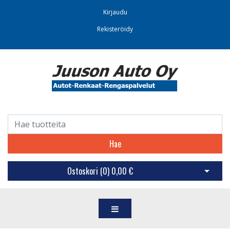
Kirjaudu
Rekisteröidy
Hae
Ostoskori (
0
)
0,00 €
Avaa os