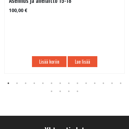
Asennus ja allelaitto 15-18"
100,00 €
Lisää koriin
Lue lisää