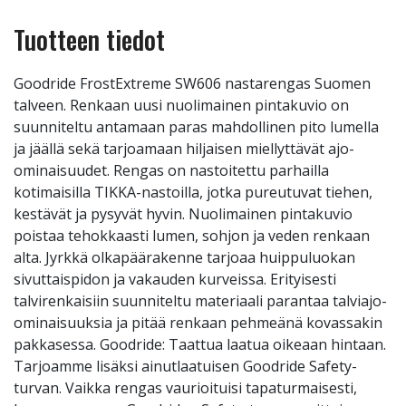
Tuotteen tiedot
Goodride FrostExtreme SW606 nastarengas Suomen
talveen. Renkaan uusi nuolimainen pintakuvio on
suunniteltu antamaan paras mahdollinen pito lumella
ja jäällä sekä tarjoamaan hiljaisen miellyttävät ajo-
ominaisuudet. Rengas on nastoitettu parhailla
kotimaisilla TIKKA-nastoilla, jotka pureutuvat tiehen,
kestävät ja pysyvät hyvin. Nuolimainen pintakuvio
poistaa tehokkaasti lumen, sohjon ja veden renkaan
alta. Jyrkkä olkapäärakenne tarjoaa huippuluokan
sivuttaispidon ja vakauden kurveissa. Erityisesti
talvirenkaisiin suunniteltu materiaali parantaa talviajo-
ominaisuuksia ja pitää renkaan pehmeänä kovassakin
pakkasessa. Goodride: Taattua laatua oikeaan hintaan.
Tarjoamme lisäksi ainutlaatuisen Goodride Safety-
turvan. Vaikka rengas vaurioituisi tapaturmaisesti,