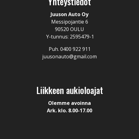
Yhteystiedot
Juuson Auto Oy
Messipojantie 6
90520 OULU
Y-tunnus: 2595479-1
Puh. 0400 922 911
juusonauto@gmail.com
Liikkeen aukioloajat
Olemme avoinna
Ark. klo. 8.00-17.00