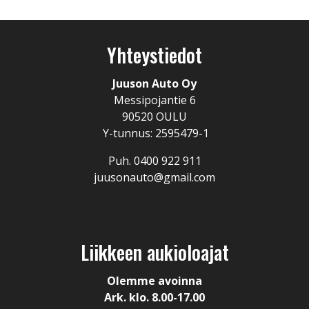
Yhteystiedot
Juuson Auto Oy
Messipojantie 6
90520 OULU
Y-tunnus: 2595479-1
Puh. 0400 922 911
juusonauto@gmail.com
Liikkeen aukioloajat
Olemme avoinna
Ark. klo. 8.00-17.00