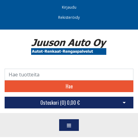
Kirjaudu
Rekisteröidy
Hae
Ostoskori (
0
)
0,00 €
Avaa os