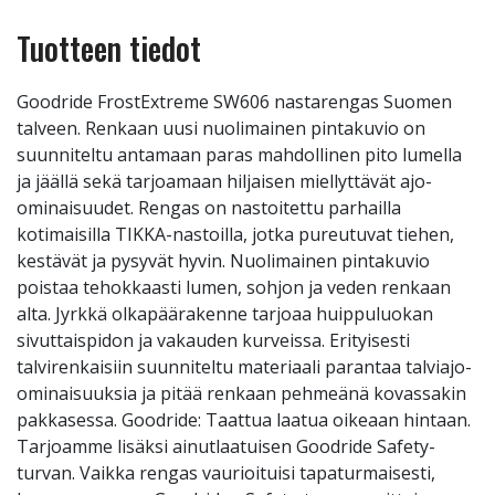
Tuotteen tiedot
Goodride FrostExtreme SW606 nastarengas Suomen
talveen. Renkaan uusi nuolimainen pintakuvio on
suunniteltu antamaan paras mahdollinen pito lumella
ja jäällä sekä tarjoamaan hiljaisen miellyttävät ajo-
ominaisuudet. Rengas on nastoitettu parhailla
kotimaisilla TIKKA-nastoilla, jotka pureutuvat tiehen,
kestävät ja pysyvät hyvin. Nuolimainen pintakuvio
poistaa tehokkaasti lumen, sohjon ja veden renkaan
alta. Jyrkkä olkapäärakenne tarjoaa huippuluokan
sivuttaispidon ja vakauden kurveissa. Erityisesti
talvirenkaisiin suunniteltu materiaali parantaa talviajo-
ominaisuuksia ja pitää renkaan pehmeänä kovassakin
pakkasessa. Goodride: Taattua laatua oikeaan hintaan.
Tarjoamme lisäksi ainutlaatuisen Goodride Safety-
turvan. Vaikka rengas vaurioituisi tapaturmaisesti,