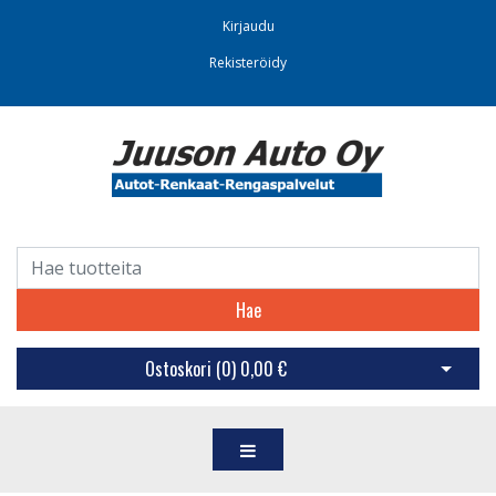
Kirjaudu
Rekisteröidy
Hae
Ostoskori (
0
)
0,00 €
Avaa os