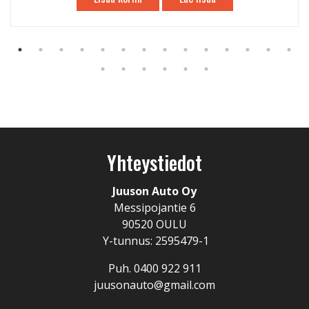
Yhteystiedot
Juuson Auto Oy
Messipojantie 6
90520 OULU
Y-tunnus: 2595479-1
Puh. 0400 922 911
juusonauto@gmail.com