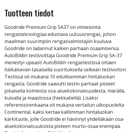
Tuotteen tiedot
Goodride Premium Grip SA37 on viimeisintä
rengasteknologiaa edustava uutuusrengas, johon
maailman suurimpiin rengasvalmistajiin kuuluva
Goodride on ladannut kaiken parhaan osaamisensa.
AutoBildin testivoittaja Goodride Premium Grip SA-37
menestyi upeasti AutoBildin rengastestissä ottaen
häikäisevän tasaisella suorituksella selkeän testivoiton.
Testissä oli mukana 10 edullisemman hintaluokan
rengasta. Goodride saavutti testin parhaat pisteet
jokaisella kolmesta osa-aluekokonaisuudesta, märällä,
kuivalla ja maastossa (hiekkatiellä). Lisäksi
referenssirenkaana oli mukana vertailun ulkopuolelta
Continental, kaksi kertaa kalliimman hintaluokan
kärkituote, jolle Goodride ei hävinnyt yhdelläkään osa-
aluekokonaisuuksista pisteen murto-osaa enempää.