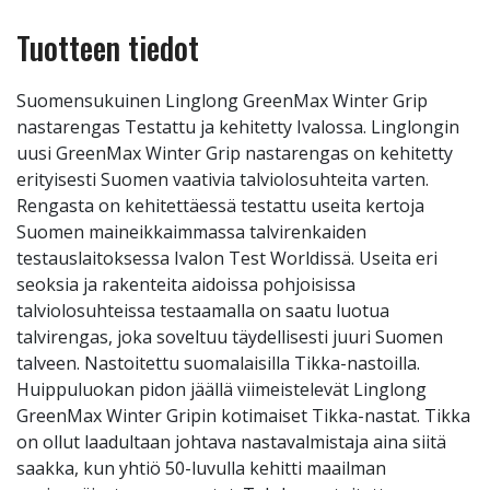
Tuotteen tiedot
Suomensukuinen Linglong GreenMax Winter Grip
nastarengas Testattu ja kehitetty Ivalossa. Linglongin
uusi GreenMax Winter Grip nastarengas on kehitetty
erityisesti Suomen vaativia talviolosuhteita varten.
Rengasta on kehitettäessä testattu useita kertoja
Suomen maineikkaimmassa talvirenkaiden
testauslaitoksessa Ivalon Test Worldissä. Useita eri
seoksia ja rakenteita aidoissa pohjoisissa
talviolosuhteissa testaamalla on saatu luotua
talvirengas, joka soveltuu täydellisesti juuri Suomen
talveen. Nastoitettu suomalaisilla Tikka-nastoilla.
Huippuluokan pidon jäällä viimeistelevät Linglong
GreenMax Winter Gripin kotimaiset Tikka-nastat. Tikka
on ollut laadultaan johtava nastavalmistaja aina siitä
saakka, kun yhtiö 50-luvulla kehitti maailman