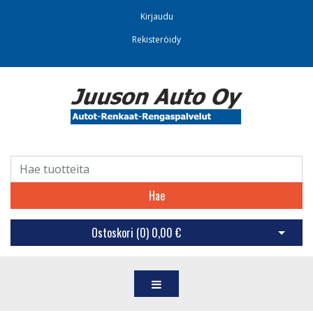
Kirjaudu
Rekisteröidy
Hae
Ostoskori (
0
)
0,00 €
Avaa os