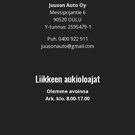
Juuson Auto Oy
Messipojantie 6
90520 OULU
Y-tunnus: 2595479-1
Puh. 0400 922 911
juusonauto@gmail.com
Liikkeen aukioloajat
Olemme avoinna
Ark. klo. 8.00-17.00