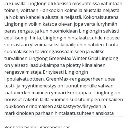
ja kuivalla. Linglong oli kaikissa olosuhteissa vähintään
toinen, voittaen Hankookin kolmella alustalla neljästä
ja Nokian kahdella alustalla neljästä. Kokonaisuutena
Linglongin voikin katsoa olevan jopa vertailuryhmän
paras rengas, ja kun huomioidaan Linglongin selvästi
edullisempi hinta, Linglongin hintalaatusuhde nousee
suorastaan ylivoimaiseksi kilpailijoihin nähden. Luota
suomalaiseen talvirengasosaamiseen ja valitse
turvallinen Linglong GreenMax Winter Grip! Linglong
on yleisesti laadukkaimpana pidetty kiinalainen
rengasvalmistaja. Erityisesti Linglongin
lippulaivatuotteen, GreenMax-rengasperheen upea
testi- ja myyntimenestys on luonut merkille vahvan
laatumerkin maineen ympäri Eurooppaa. Linglong on
noussut raketin lailla Suomen suosituimpien renkaiden
joukkoon erinomaisen asiakastyytyväisyyden ja
markkinoiden parhaan hintalaatusuhteen ansiosta.
Renkaan tyyppi: Passenger car