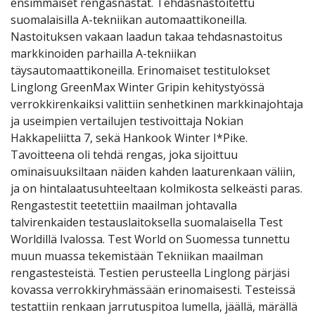
ensimmäiset rengasnastat. Tehdasnastoitettu
suomalaisilla A-tekniikan automaattikoneilla.
Nastoituksen vakaan laadun takaa tehdasnastoitus
markkinoiden parhailla A-tekniikan
täysautomaattikoneilla. Erinomaiset testitulokset
Linglong GreenMax Winter Gripin kehitystyössä
verrokkirenkaiksi valittiin senhetkinen markkinajohtaja
ja useimpien vertailujen testivoittaja Nokian
Hakkapeliitta 7, sekä Hankook Winter I*Pike.
Tavoitteena oli tehdä rengas, joka sijoittuu
ominaisuuksiltaan näiden kahden laaturenkaan väliin,
ja on hintalaatusuhteeltaan kolmikosta selkeästi paras.
Rengastestit teetettiin maailman johtavalla
talvirenkaiden testauslaitoksella suomalaisella Test
Worldillä Ivalossa. Test World on Suomessa tunnettu
muun muassa tekemistään Tekniikan maailman
rengastesteistä. Testien perusteella Linglong pärjäsi
kovassa verrokkiryhmässään erinomaisesti. Testeissä
testattiin renkaan jarrutuspitoa lumella, jäällä, märällä