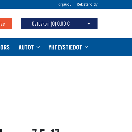
Kirjaudu
Rekisteröidy
Hae
Ostoskori (
0
)
0,00 €
Avaa ostoskori
TORS
AUTOT
YHTEYSTIEDOT