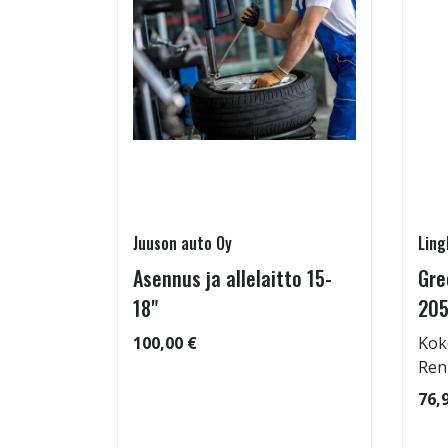
Juuson auto Oy
Ling
Asennus ja allelaitto 15-
Gre
25/55-16
18"
205
100,00 €
Kok
Ren
: 69dB
76,
 99