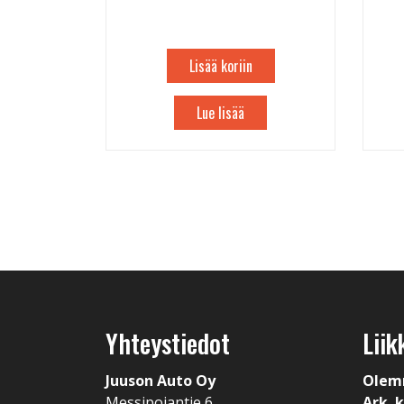
Lisää koriin
Lue lisää
Yhteystiedot
Liik
Juuson Auto Oy
Olem
Messipojantie 6
Ark. k