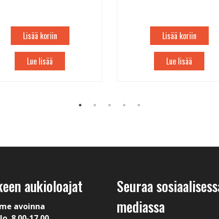
Lisää koriin
Lisää koriin
Lue lisää
Lue lisää
keen aukioloajat
Seuraa sosiaalisess
mediassa
me avoinna
lo. 8.00-17.00