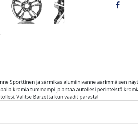
ne Sporttinen ja särmikäs alumiinivanne äärimmäisen näytt
ia kromia tummempi ja antaa autollesi perinteistä kromi
llesi. Valitse Barzetta kun vaadit parasta!