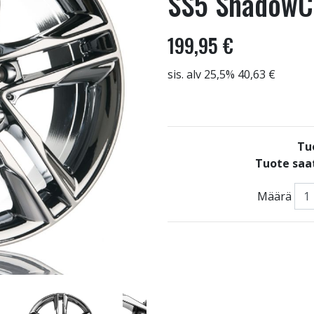
SS5 ShadowC
199,95 €
sis. alv 25,5% 40,63 €
Tu
Tuote saat
Määrä