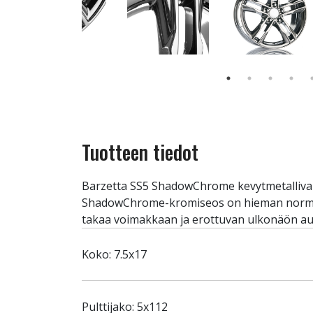
Tuotteen tiedot
Barzetta SS5 ShadowChrome kevytmetallivan
ShadowChrome-kromiseos on hieman normaal
takaa voimakkaan ja erottuvan ulkonäön auto
Koko: 7.5x17
Pulttijako: 5x112