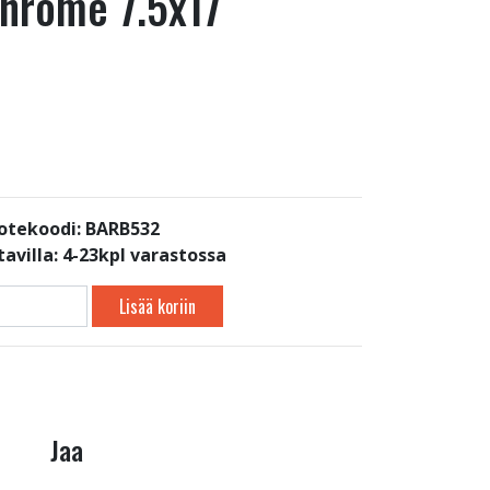
hrome 7.5x17
otekoodi: BARB532
avilla:
4-23kpl varastossa
Lisää koriin
Jaa