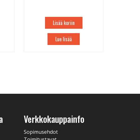
Lisää koriin
Lue lisää
a
Verkkokauppainfo
Sopimusehdot
Toimitustavat