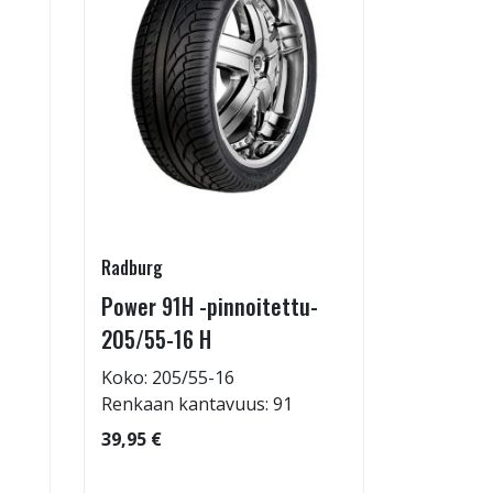
Radburg
Juuson aut
Power 91H -pinnoitettu-
Rengasho
205/55-16 H
allelaitt
Koko: 205/55-16
80,00 €
Renkaan kantavuus: 91
39,95 €