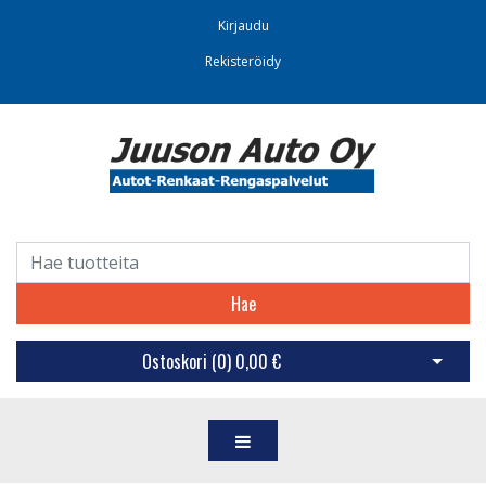
Kirjaudu
Rekisteröidy
Hae
Ostoskori (
0
)
0,00 €
Avaa os