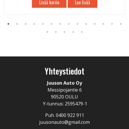
Lisää koriin
Lue lisää
Yhteystiedot
Juuson Auto Oy
Messipojantie 6
90520 OULU
Y-tunnus: 2595479-1
Puh. 0400 922 911
juusonauto@gmail.com