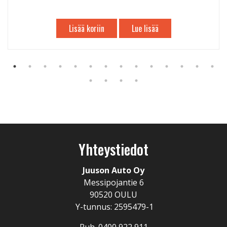
Lisää koriin
Lue lisää
Yhteystiedot
Juuson Auto Oy
Messipojantie 6
90520 OULU
Y-tunnus: 2595479-1