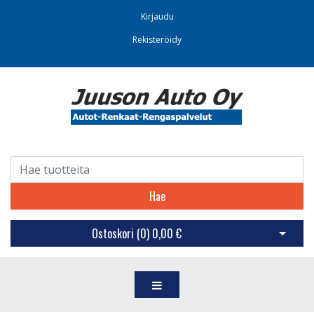
Kirjaudu
Rekisteröidy
Hae
Ostoskori (
0
)
0,00 €
Avaa os