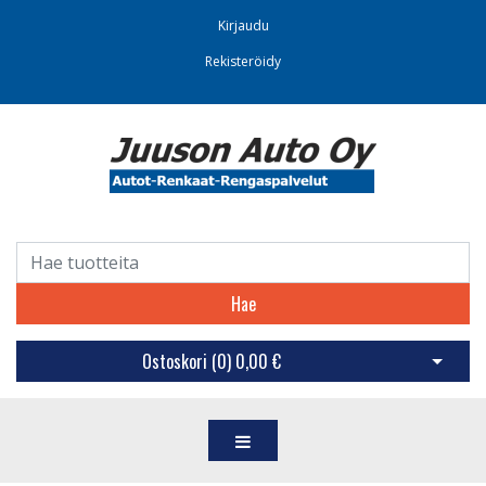
Kirjaudu
Rekisteröidy
Hae
Ostoskori (
0
)
0,00 €
Avaa os