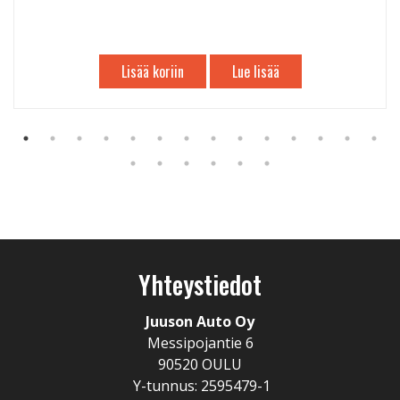
Lisää koriin
Lue lisää
Yhteystiedot
Juuson Auto Oy
Messipojantie 6
90520 OULU
Y-tunnus: 2595479-1