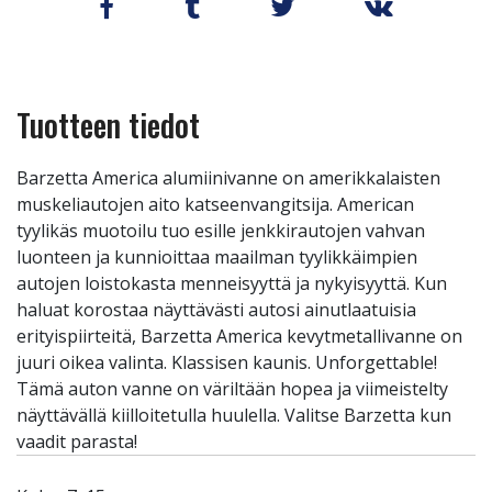
Tuotteen tiedot
Barzetta America alumiinivanne on amerikkalaisten
muskeliautojen aito katseenvangitsija. American
tyylikäs muotoilu tuo esille jenkkirautojen vahvan
luonteen ja kunnioittaa maailman tyylikkäimpien
autojen loistokasta menneisyyttä ja nykyisyyttä. Kun
haluat korostaa näyttävästi autosi ainutlaatuisia
erityispiirteitä, Barzetta America kevytmetallivanne on
juuri oikea valinta. Klassisen kaunis. Unforgettable!
Tämä auton vanne on väriltään hopea ja viimeistelty
näyttävällä kiilloitetulla huulella. Valitse Barzetta kun
vaadit parasta!