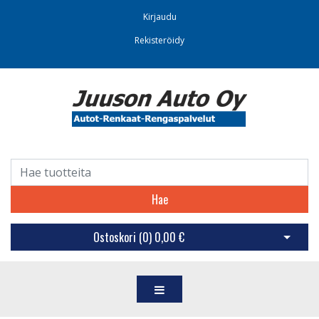
Kirjaudu
Rekisteröidy
Hae
Ostoskori (
0
)
0,00 €
Avaa os