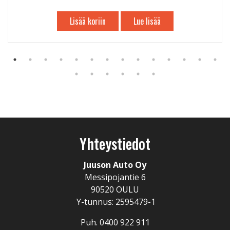
Lisää koriin
Lue lisää
Yhteystiedot
Juuson Auto Oy
Messipojantie 6
90520 OULU
Y-tunnus: 2595479-1
Puh. 0400 922 911