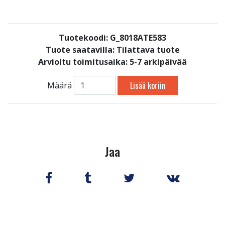
Tuotekoodi: G_8018ATE583
Tuote saatavilla:
Tilattava tuote
Arvioitu toimitusaika: 5-7 arkipäivää
Lisää koriin
Määrä
Jaa