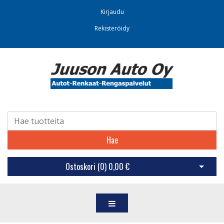
Kirjaudu
Rekisteröidy
Hae
Ostoskori (
0
)
0,00 €
Avaa os