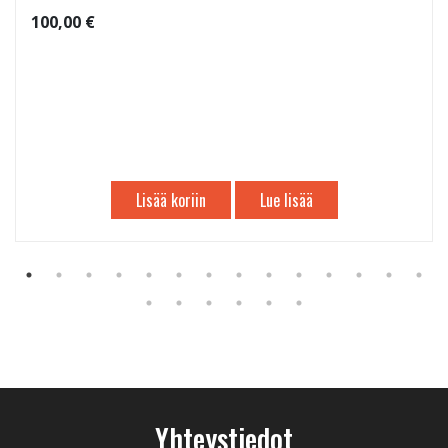
100,00 €
Lisää koriin
Lue lisää
Yhteystiedot