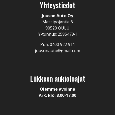
Yhteystiedot
Juuson Auto Oy
Messipojantie 6
90520 OULU
Y-tunnus: 2595479-1
Puh. 0400 922 911
juusonauto@gmail.com
Liikkeen aukioloajat
Olemme avoinna
Ark. klo. 8.00-17.00