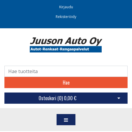
Kirjaudu
Rekisteröidy
Hae
Ostoskori (
0
)
0,00 €
Avaa os