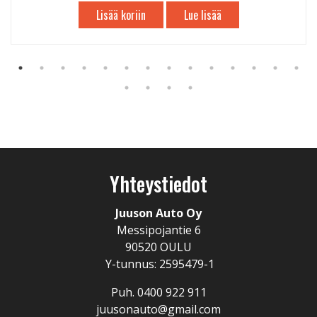
Lisää koriin
Lue lisää
Yhteystiedot
Juuson Auto Oy
Messipojantie 6
90520 OULU
Y-tunnus: 2595479-1
Puh. 0400 922 911
juusonauto@gmail.com