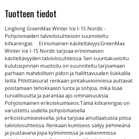
Tuotteen tiedot
Linglong GreenMax Winter Ice I-15 Nordic -
Pohjoismaiden talviolosuhteisiin suunniteltu
kitkarengas Erinomainen käsiteltävyys:GreenMax
Winter Ice I-15 Nordic tarjoaa erinomaisen
käsiteltävyyden talviolosuhteissa. Sen suuntakuvioitu
kulutuspinnan muotoilu on suunniteltu tarjoamaan
parhaan mahdollisen pidon ja hallittavuuden liukkailla
teillä. Pitkittäisurat renkaan pintakuvioinnissa auttavat
poistamaan tehokkaasti lunta ja sohjoa, mikä lisää
turvallisuutta ja parantaa ajo-ominaisuuksia.
Pohjoismainen erikoiskumiseos:Tämä kitkarengas on
varustettu uudella pohjoismaisella
erikoiskumiseoksella, joka tarjoaa ainutlaatuista pitoa
talviolosuhteissa. Renkaan kumiseos säilyy pehmeänä
ja joustavana jopa kylmimmissä ja vaikeimmissa