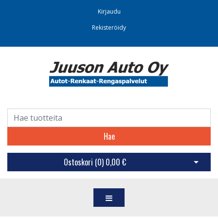
Kirjaudu
Rekisteröidy
Hae
Ostoskori (
0
)
0,00 €
Avaa os