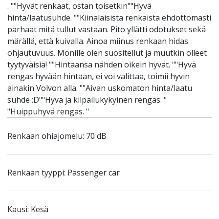
. ""Hyvät renkaat, ostan toisetkin""Hyvä
hinta/laatusuhde. ""Kiinalaisista renkaista ehdottomasti
parhaat mitä tullut vastaan. Pito yllätti odotukset sekä
märällä, että kuivalla. Ainoa miinus renkaan hidas
ohjautuvuus. Monille olen suositellut ja muutkin olleet
tyytyväisiä! ""Hintaansa nähden oikein hyvät. ""Hyvä
rengas hyvään hintaan, ei voi valittaa, toimii hyvin
ainakin Volvon alla. ""Aivan uskomaton hinta/laatu
suhde :D""Hyvä ja kilpailukykyinen rengas. "
"Huippuhyvä rengas. "
Renkaan ohiajomelu: 70 dB
Renkaan tyyppi: Passenger car
Kausi: Kesä