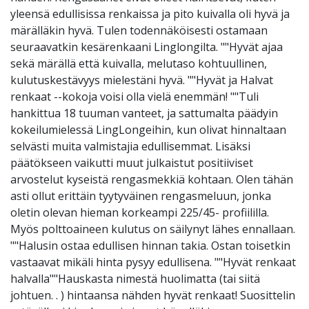
yleensä edullisissa renkaissa ja pito kuivalla oli hyvä ja
märälläkin hyvä. Tulen todennäköisesti ostamaan
seuraavatkin kesärenkaani Linglongilta. ""Hyvät ajaa
sekä märällä että kuivalla, melutaso kohtuullinen,
kulutuskestävyys mielestäni hyvä. ""Hyvät ja Halvat
renkaat --kokoja voisi olla vielä enemmän! ""Tuli
hankittua 18 tuuman vanteet, ja sattumalta päädyin
kokeilumielessä LingLongeihin, kun olivat hinnaltaan
selvästi muita valmistajia edullisemmat. Lisäksi
päätökseen vaikutti muut julkaistut positiiviset
arvostelut kyseistä rengasmekkiä kohtaan. Olen tähän
asti ollut erittäin tyytyväinen rengasmeluun, jonka
oletin olevan hieman korkeampi 225/45- profiililla.
Myös polttoaineen kulutus on säilynyt lähes ennallaan.
""Halusin ostaa edullisen hinnan takia. Ostan toisetkin
vastaavat mikäli hinta pysyy edullisena. ""Hyvät renkaat
halvalla""Hauskasta nimestä huolimatta (tai siitä
johtuen. . ) hintaansa nähden hyvät renkaat! Suosittelin