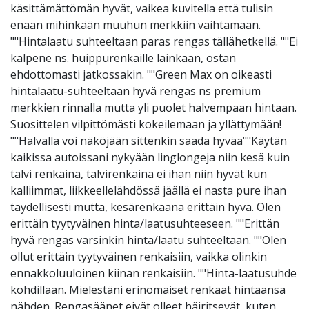
käsittämättömän hyvät, vaikea kuvitella että tulisin
enään mihinkään muuhun merkkiin vaihtamaan.
""Hintalaatu suhteeltaan paras rengas tällähetkellä. ""Ei
kalpene ns. huippurenkaille lainkaan, ostan
ehdottomasti jatkossakin. ""Green Max on oikeasti
hintalaatu-suhteeltaan hyvä rengas ns premium
merkkien rinnalla mutta yli puolet halvempaan hintaan.
Suosittelen vilpittömästi kokeilemaan ja yllättymään!
""Halvalla voi näköjään sittenkin saada hyvää""Käytän
kaikissa autoissani nykyään linglongeja niin kesä kuin
talvi renkaina, talvirenkaina ei ihan niin hyvät kun
kalliimmat, liikkeellelähdössä jäällä ei nasta pure ihan
täydellisesti mutta, kesärenkaana erittäin hyvä. Olen
erittäin tyytyväinen hinta/laatusuhteeseen. ""Erittän
hyvä rengas varsinkin hinta/laatu suhteeltaan. ""Olen
ollut erittäin tyytyväinen renkaisiin, vaikka olinkin
ennakkoluuloinen kiinan renkaisiin. ""Hinta-laatusuhde
kohdillaan. Mielestäni erinomaiset renkaat hintaansa
nähden. Rengasäänet eivät olleet häiritsevät, kuten