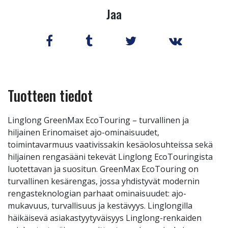
Jaa
Tuotteen tiedot
Linglong GreenMax EcoTouring – turvallinen ja
hiljainen Erinomaiset ajo-ominaisuudet,
toimintavarmuus vaativissakin kesäolosuhteissa sekä
hiljainen rengasääni tekevät Linglong EcoTouringista
luotettavan ja suositun. GreenMax EcoTouring on
turvallinen kesärengas, jossa yhdistyvät modernin
rengasteknologian parhaat ominaisuudet: ajo-
mukavuus, turvallisuus ja kestävyys. Linglongilla
häikäisevä asiakastyytyväisyys Linglong-renkaiden