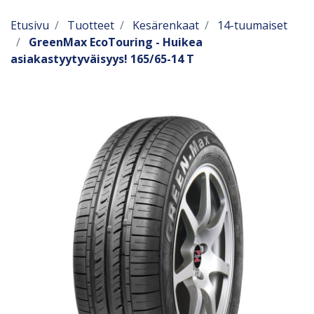
Etusivu
Tuotteet
Kesärenkaat
14-tuumaiset
GreenMax EcoTouring - Huikea
asiakastyytyväisyys! 165/65-14 T