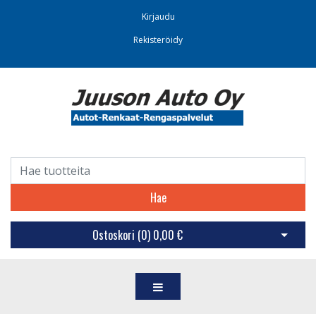
Kirjaudu
Rekisteröidy
Hae
Ostoskori (
0
)
0,00 €
Avaa os