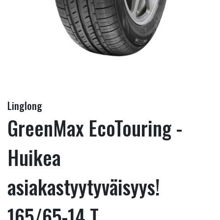
Linglong
GreenMax EcoTouring -
Huikea
asiakastyytyväisyys!
165/65-14 T