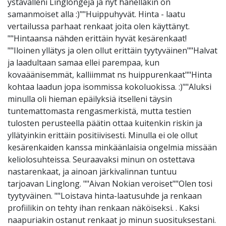
ystävälleni Linglongeja ja nyt hänelläkin on
samanmoiset alla :)""Huippuhyvät. Hinta - laatu
vertailussa parhaat renkaat joita olen käyttänyt.
""Hintaansa nähden erittäin hyvät kesärenkaat!
""Iloinen yllätys ja olen ollut erittäin tyytyväinen""Halvat
ja laadultaan samaa ellei parempaa, kun
kovaäänisemmät, kalliimmat ns huippurenkaat""Hinta
kohtaa laadun jopa isommissa kokoluokissa. :)""Aluksi
minulla oli hieman epäilyksiä itselleni täysin
tuntemattomasta rengasmerkistä, mutta testien
tulosten perusteella päätin ottaa kuitenkin riskin ja
yllätyinkin erittäin positiivisesti. Minulla ei ole ollut
kesärenkaiden kanssa minkäänlaisia ongelmia missään
keliolosuhteissa. Seuraavaksi minun on ostettava
nastarenkaat, ja ainoan järkivalinnan tuntuu
tarjoavan Linglong. ""Aivan Nokian veroiset""Olen tosi
tyytyväinen. ""Loistava hinta-laatusuhde ja renkaan
profiilikin on tehty ihan renkaan näköiseksi. . Kaksi
naapuriakin ostanut renkaat jo minun suosituksestani.