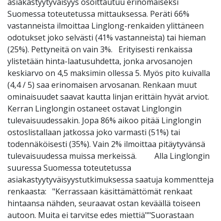
asiakastyytyväisyys osoittautuu erinomaiseksi
Suomessa toteutetussa mittauksessa. Peräti 66%
vastanneista ilmoittaa Linglong-renkaiden ylittäneen
odotukset joko selvästi (41% vastanneista) tai hieman
(25%). Pettyneitä on vain 3%. Erityisesti renkaissa
ylistetään hinta-laatusuhdetta, jonka arvosanojen
keskiarvo on 4,5 maksimin ollessa 5. Myös pito kuivalla
(4,4 / 5) saa erinomaisen arvosanan. Renkaan muut
ominaisuudet saavat kautta linjan erittäin hyvät arviot.
Kerran Linglongin ostaneet ostavat Linglongin
tulevaisuudessakin. Jopa 86% aikoo pitää Linglongin
ostoslistallaan jatkossa joko varmasti (51%) tai
todennäköisesti (35%). Vain 2% ilmoittaa pitäytyvänsä
tulevaisuudessa muissa merkeissä. Alla Linglongin
suuressa Suomessa toteutetussa
asiakastyytyväisyystutkimuksessa saatuja kommentteja
renkaasta: "Kerrassaan käsittämättömät renkaat
hintaansa nähden, seuraavat ostan keväällä toiseen
autoon. Muita ei tarvitse edes miettiä""Suorastaan