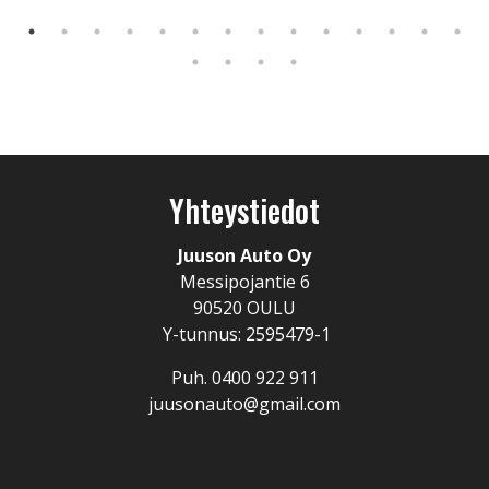
Yhteystiedot
Juuson Auto Oy
Messipojantie 6
90520 OULU
Y-tunnus: 2595479-1
Puh. 0400 922 911
juusonauto@gmail.com