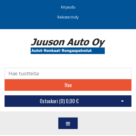
Kirjaudu
Rekisteröidy
Hae
Ostoskori (
0
)
0,00 €
Avaa os