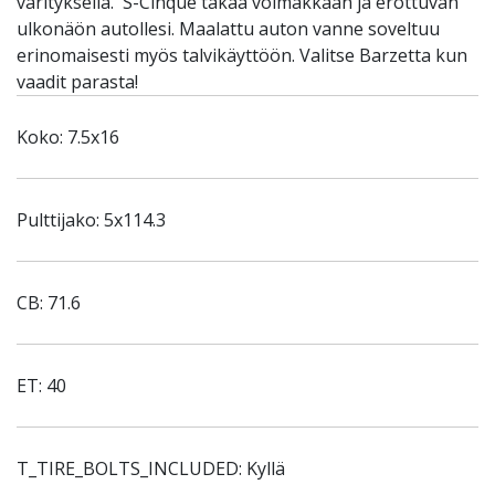
värityksellä. S-Cinque takaa voimakkaan ja erottuvan
ulkonäön autollesi. Maalattu auton vanne soveltuu
erinomaisesti myös talvikäyttöön. Valitse Barzetta kun
vaadit parasta!
Koko: 7.5x16
Pulttijako: 5x114.3
CB: 71.6
ET: 40
T_TIRE_BOLTS_INCLUDED: Kyllä