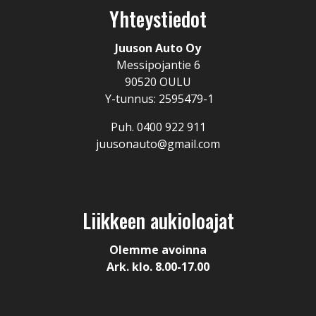
Yhteystiedot
Juuson Auto Oy
Messipojantie 6
90520 OULU
Y-tunnus: 2595479-1
Puh. 0400 922 911
juusonauto@gmail.com
Liikkeen aukioloajat
Olemme avoinna
Ark. klo. 8.00-17.00