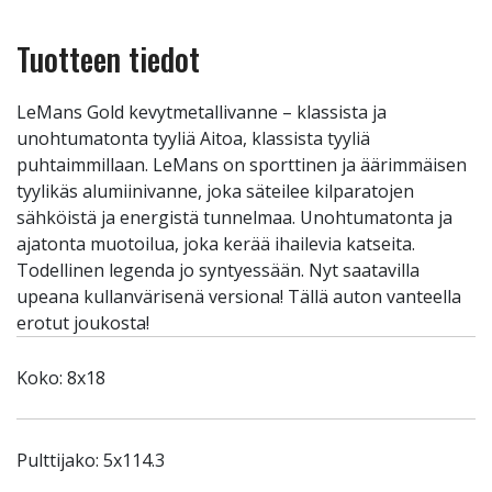
Tuotteen tiedot
LeMans Gold kevytmetallivanne – klassista ja
unohtumatonta tyyliä Aitoa, klassista tyyliä
puhtaimmillaan. LeMans on sporttinen ja äärimmäisen
tyylikäs alumiinivanne, joka säteilee kilparatojen
sähköistä ja energistä tunnelmaa. Unohtumatonta ja
ajatonta muotoilua, joka kerää ihailevia katseita.
Todellinen legenda jo syntyessään. Nyt saatavilla
upeana kullanvärisenä versiona! Tällä auton vanteella
erotut joukosta!
Koko: 8x18
Pulttijako: 5x114.3