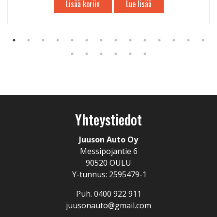
Lisää koriin
Lue lisää
Yhteystiedot
Juuson Auto Oy
Messipojantie 6
90520 OULU
Y-tunnus: 2595479-1
Puh. 0400 922 911
juusonauto@gmail.com