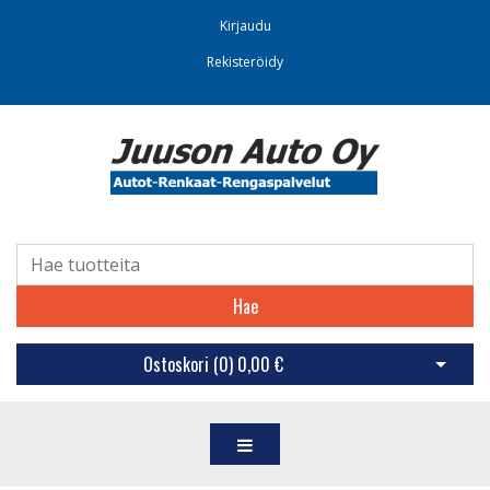
Kirjaudu
Rekisteröidy
Hae
Ostoskori (
0
)
0,00 €
Avaa os