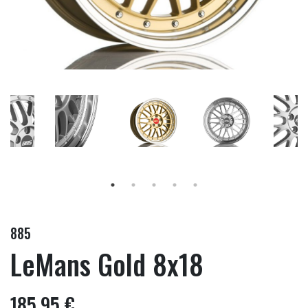
885
LeMans Gold 8x18
185,95 €