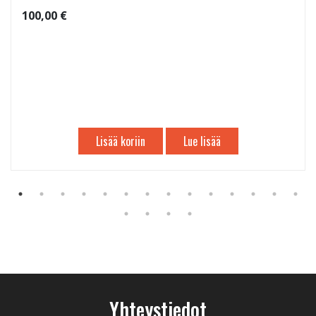
100,00 €
Lisää koriin
Lue lisää
Yhteystiedot