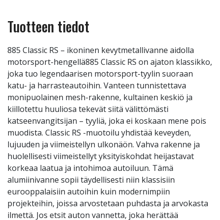
Tuotteen tiedot
885 Classic RS – ikoninen kevytmetallivanne aidolla
motorsport-hengellä885 Classic RS on ajaton klassikko,
joka tuo legendaarisen motorsport-tyylin suoraan
katu- ja harrasteautoihin. Vanteen tunnistettava
monipuolainen mesh-rakenne, kultainen keskiö ja
kiillotettu huuliosa tekevät siitä välittömästi
katseenvangitsijan – tyyliä, joka ei koskaan mene pois
muodista. Classic RS -muotoilu yhdistää keveyden,
lujuuden ja viimeistellyn ulkonäön. Vahva rakenne ja
huolellisesti viimeistellyt yksityiskohdat heijastavat
korkeaa laatua ja intohimoa autoiluun. Tämä
alumiinivanne sopii täydellisesti niin klassisiin
eurooppalaisiin autoihin kuin modernimpiin
projekteihin, joissa arvostetaan puhdasta ja arvokasta
ilmettä. Jos etsit auton vannetta, joka herättää