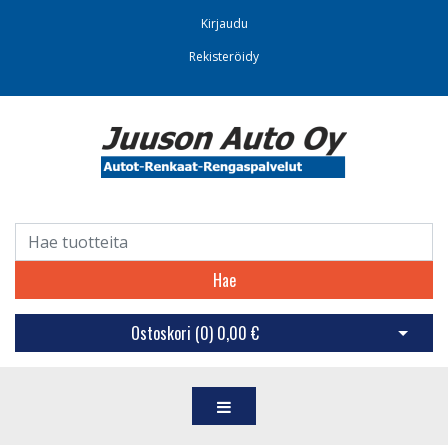
Kirjaudu
Rekisteröidy
Hae
Ostoskori (
0
)
0,00 €
Avaa os