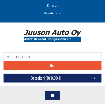
Kirjaudu
Rekisteröidy
Hae
Ostoskori (
0
)
0,00 €
Avaa os