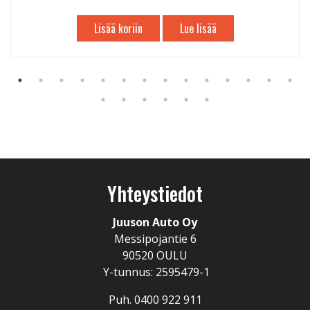
Lisää koriin
Lue lisää
Yhteystiedot
Juuson Auto Oy
Messipojantie 6
90520 OULU
Y-tunnus: 2595479-1
Puh. 0400 922 911