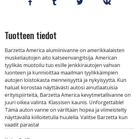
Tuotteen tiedot
Barzetta America alumiinivanne on amerikkalaisten
muskeliautojen aito katseenvangitsija. American
tyylikäs muotoilu tuo esille jenkkirautojen vahvan
luonteen ja kunnioittaa maailman tyylikkäimpien
autojen loistokasta menneisyyttä ja nykyisyyttä. Kun
haluat korostaa näyttävästi autosi ainutlaatuisia
erityispiirteitä, Barzetta America kevytmetallivanne on
juuri oikea valinta. Klassisen kaunis. Unforgettable!
Tämä auton vanne on väriltään hopea ja viimeistelty
näyttävällä kiilloitetulla huulella. Valitse Barzetta kun
vaadit parasta!