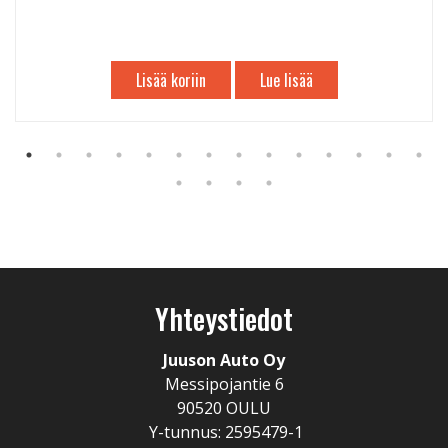
Lisää koriin
Lue lisää
Yhteystiedot
Juuson Auto Oy
Messipojantie 6
90520 OULU
Y-tunnus: 2595479-1