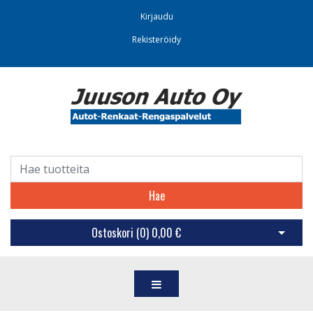
Kirjaudu
Rekisteröidy
Hae
Ostoskori (
0
)
0,00 €
Avaa os