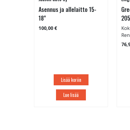
Asennus ja allelaitto 15-
Gre
25/55-16
18"
205
100,00 €
Kok
Ren
: 69dB
76,
 99
Lisää koriin
Lue lisää