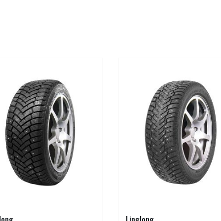
long
Linglong