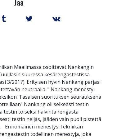
Jaa
ekniikan Maailmassa osoittavat Nankangin
 Tuulilasin suuressa kesärengastestissä
si 3/2017). Erityisen hyvin Nankang pärjäsi
kiitettävän neutraalia. " Nankang menestyi
deksikon. Tasaisen suorituksen seurauksena
otteillaan" Nankang oli selkeästi testin
a testin toiseksi halvinta rengasta
sti testin neljäs, jääden vain puoli pistettä
ään. Erinomainen menestys Tekniikan
ngastestin todellinen menestyjä, joka