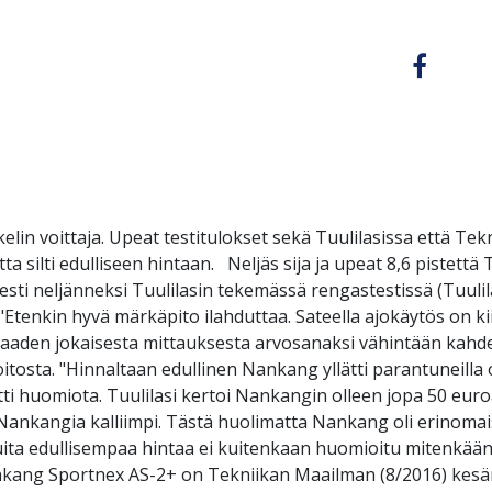
lin voittaja. Upeat testitulokset sekä Tuulilasissa että T
silti edulliseen hintaan. Neljäs sija ja upeat 8,6 pistettä
sti neljänneksi Tuulilasin tekemässä rengastestissä (Tuulila
: "Etenkin hyvä märkäpito ilahduttaa. Sateella ajokäytös on 
a saaden jokaisesta mittauksesta arvosanaksi vähintään kah
oitosta. "Hinnaltaan edullinen Nankang yllätti parantuneilla 
itti huomiota. Tuulilasi kertoi Nankangin olleen jopa 50 euro
 Nankangia kalliimpi. Tästä huolimatta Nankang oli erinomaise
 muita edullisempaa hintaa ei kuitenkaan huomioitu mitenk
ang Sportnex AS-2+ on Tekniikan Maailman (8/2016) kesäre