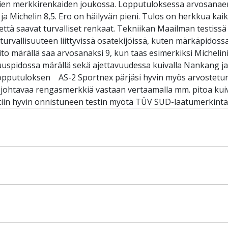
mpien merkkirenkaiden joukossa. Lopputuloksessa arvosanaero
 Michelin 8,5. Ero on häilyvän pieni. Tulos on herkkua kaikill
että saavat turvalliset renkaat. Tekniikan Maailman testiss
i turvallisuuteen liittyvissä osatekijöissä, kuten märkäpido
to märällä saa arvosanaksi 9, kun taas esimerkiksi Michelini
uspidossa märällä sekä ajettavuudessa kuivalla Nankang j
lopputuloksen AS-2 Sportnex pärjäsi hyvin myös arvostetun
 johtavaa rengasmerkkiä vastaan vertaamalla mm. pitoa kuiva
ttiin hyvin onnistuneen testin myötä TÜV SUD-laatumerkintä.