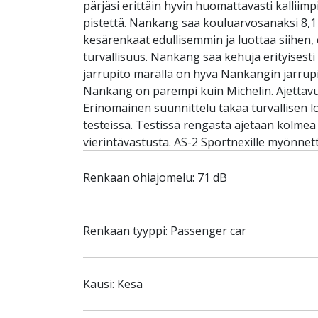
pärjäsi erittäin hyvin huomattavasti kallii
pistettä. Nankang saa kouluarvosanaksi 8,1 ja
kesärenkaat edullisemmin ja luottaa siihen, 
turvallisuus. Nankang saa kehuja erityisest
jarrupito märällä on hyvä Nankangin jarrupi
Nankang on parempi kuin Michelin. Ajettavu
Erinomainen suunnittelu takaa turvallisen 
testeissä. Testissä rengasta ajetaan kolmea
vierintävastusta. AS-2 Sportnexille myönne
Renkaan ohiajomelu: 71 dB
Renkaan tyyppi: Passenger car
Kausi: Kesä