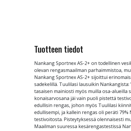
Tuotteen tiedot
Nankang Sportnex AS-2+ on todellinen vesike
olevan rengasmaailman parhaimmistoa, mutta 
Nankang Sportnex AS-2+ sijoittui erinomaise
sadekelillä. Tuulilasi lausuikin Nankangista
tasaisen mainiosti myös muilla osa-alueill
konaisarvosana jäi vain puoli pistettä testiv
edullisin rengas, johon myös Tuulilasi kiinn
edullisempi, ja kallein rengas oli peräti 79%
testivoitosta. Pisteytyksessä olennaisesti
Maailman suuressa kesärengastestissä Nank