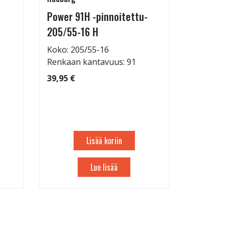
Power 91H -pinnoitettu-
Rengasho
205/55-16 H
allelaitt
Koko: 205/55-16
80,00 €
Renkaan kantavuus: 91
39,95 €
Lisää koriin
Lue lisää