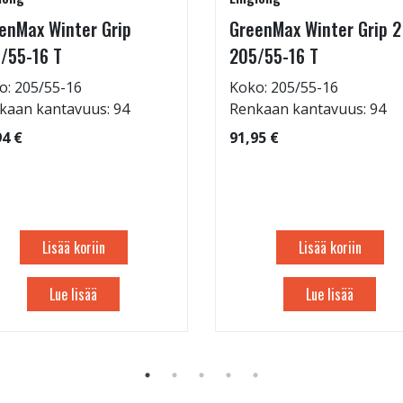
enMax Winter Grip
GreenMax Winter Grip 2
/55-16 T
205/55-16 T
o: 205/55-16
Koko: 205/55-16
kaan kantavuus: 94
Renkaan kantavuus: 94
94 €
91,95 €
Lisää koriin
Lisää koriin
Lue lisää
Lue lisää