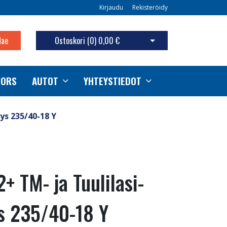
Kirjaudu
Rekisteröidy
Hae
Ostoskori (
0
)
0,00 €
Avaa ostoskori
TORS
AUTOT
YHTEYSTIEDOT
ys 235/40-18 Y
+ TM- ja Tuulilasi-
s 235/40-18 Y