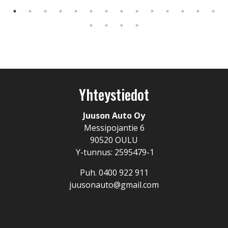
Yhteystiedot
Juuson Auto Oy
Messipojantie 6
90520 OULU
Y-tunnus: 2595479-1
Puh. 0400 922 911
juusonauto@gmail.com