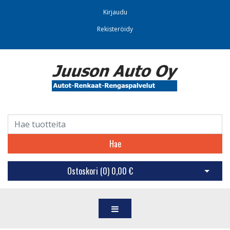
Kirjaudu
Rekisteröidy
Hae
Ostoskori (
0
)
0,00 €
Avaa os