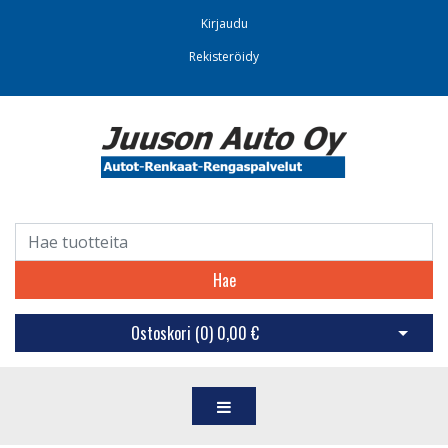
Kirjaudu
Rekisteröidy
Hae
Ostoskori (
0
)
0,00 €
Avaa os