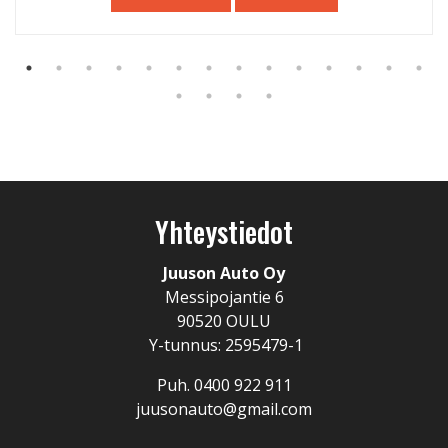
Yhteystiedot
Juuson Auto Oy
Messipojantie 6
90520 OULU
Y-tunnus: 2595479-1
Puh. 0400 922 911
juusonauto@gmail.com