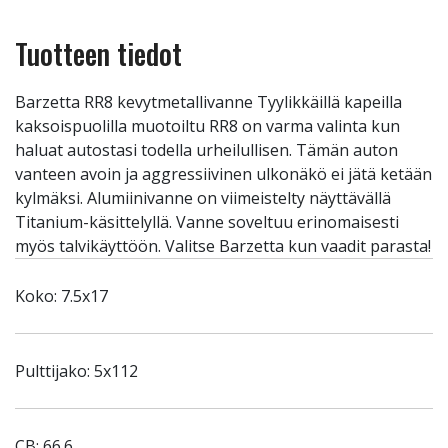
Tuotteen tiedot
Barzetta RR8 kevytmetallivanne Tyylikkäillä kapeilla
kaksoispuolilla muotoiltu RR8 on varma valinta kun
haluat autostasi todella urheilullisen. Tämän auton
vanteen avoin ja aggressiivinen ulkonäkö ei jätä ketään
kylmäksi. Alumiinivanne on viimeistelty näyttävällä
Titanium-käsittelyllä. Vanne soveltuu erinomaisesti
myös talvikäyttöön. Valitse Barzetta kun vaadit parasta!
Koko: 7.5x17
Pulttijako: 5x112
CB: 66.6