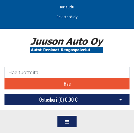
Kirjaudu
Rekisteröidy
Hae
Ostoskori (
0
)
0,00 €
Avaa os