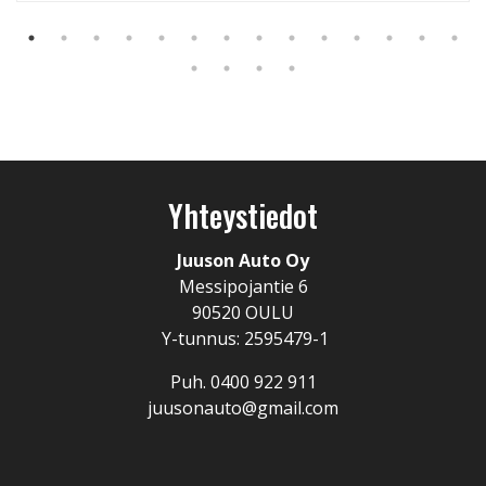
Yhteystiedot
Juuson Auto Oy
Messipojantie 6
90520 OULU
Y-tunnus: 2595479-1
Puh. 0400 922 911
juusonauto@gmail.com