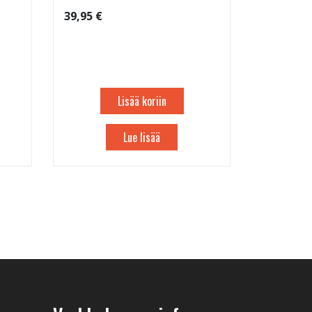
39,95 €
Lisää koriin
Lue lisää