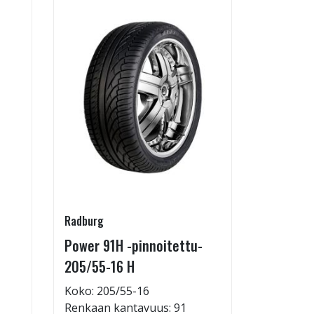
Radburg
Juuson aut
Power 91H -pinnoitettu-
Rengasho
205/55-16 H
allelaitt
Koko: 205/55-16
80,00 €
Renkaan kantavuus: 91