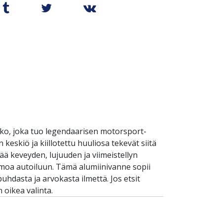
kko, joka tuo legendaarisen motorsport-
eskiö ja kiillotettu huuliosa tekevät siitä
ää keveyden, lujuuden ja viimeistellyn
himoa autoiluun. Tämä alumiinivanne sopii
puhdasta ja arvokasta ilmettä. Jos etsit
 oikea valinta.