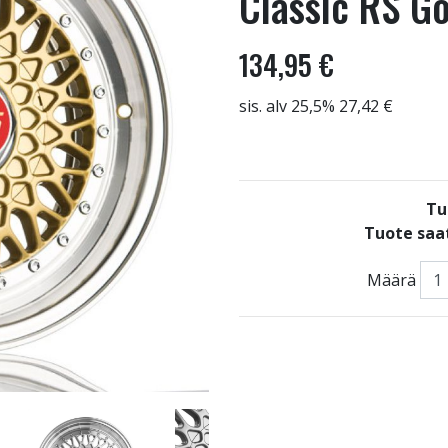
Classic RS Go
134,95 €
sis. alv 25,5% 27,42 €
Tu
Tuote saat
Määrä