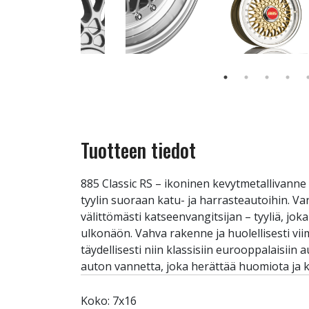
Tuotteen tiedot
885 Classic RS – ikoninen kevytmetallivanne
tyylin suoraan katu- ja harrasteautoihin. Va
välittömästi katseenvangitsijan – tyyliä, jo
ulkonäön. Vahva rakenne ja huolellisesti vii
täydellisesti niin klassisiin eurooppalaisiin
auton vannetta, joka herättää huomiota ja ke
Koko: 7x16