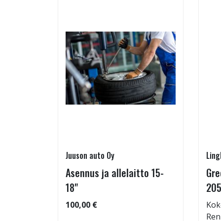
Juuson auto Oy
Ling
Asennus ja allelaitto 15-
Gre
05/55-16
18"
205
100,00 €
Kok
Ren