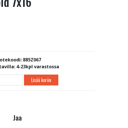
ld 7x16
otekoodi: 885Z067
avilla:
4-23kpl varastossa
Lisää koriin
Jaa