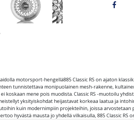
 aidolla motorsport-hengellä885 Classic RS on ajaton klassi
nteen tunnistettava monipuolainen mesh-rakenne, kultainen k
ka ei koskaan mene pois muodista. Classic RS -muotoilu yhdist
meistellyt yksityiskohdat heijastavat korkeaa laatua ja into
 autoihin kuin modernimpiin projekteihin, joissa arvostetaan 
rtoo hyvästä mausta jo yhdellä vilkaisulla, 885 Classic RS on