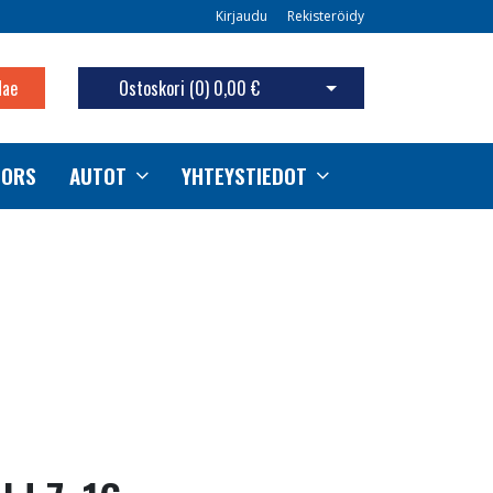
Kirjaudu
Rekisteröidy
Hae
Ostoskori (
0
)
0,00 €
Avaa ostoskori
TORS
AUTOT
YHTEYSTIEDOT