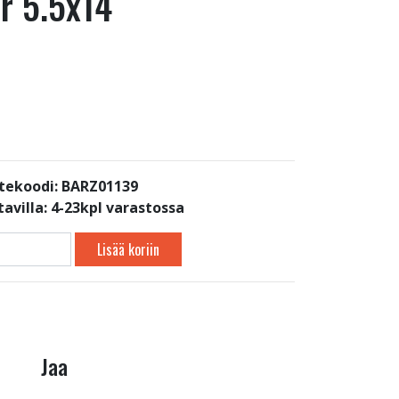
er 5.5x14
tekoodi: BARZ01139
avilla:
4-23kpl varastossa
Lisää koriin
Jaa