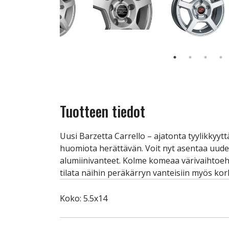
Tuotteen tiedot
Uusi Barzetta Carrello – ajatonta tyylikkyyttä
huomiota herättävän. Voit nyt asentaa uudet 
alumiinivanteet. Kolme komeaa värivaihtoehto
tilata näihin peräkärryn vanteisiin myös kork
Koko: 5.5x14