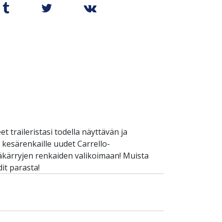
t traileristasi todella näyttävän ja
 kesärenkaille uudet Carrello-
eräkärryjen renkaiden valikoimaan! Muista
aadit parasta!