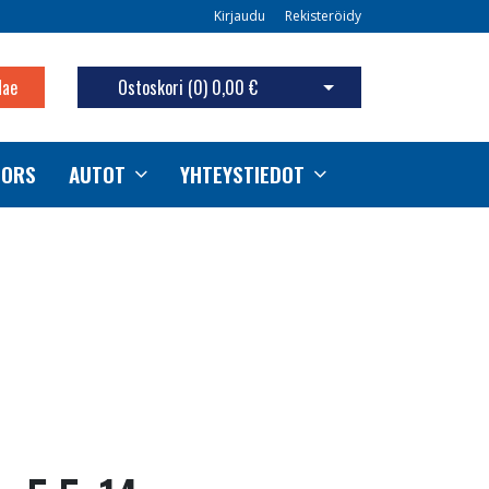
Kirjaudu
Rekisteröidy
Hae
Ostoskori (
0
)
0,00 €
Avaa ostoskori
TORS
AUTOT
YHTEYSTIEDOT