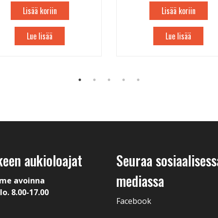
Lisää koriin
Lisää koriin
Lue lisää
Lue lisää
keen aukioloajat
Seuraa sosiaalisess
mediassa
me avoinna
lo. 8.00-17.00
Facebook