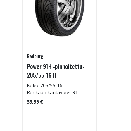
Radburg
SteyrTek
Power 91H -pinnoitettu-
Jaonmuu
205/55-16 H
(levikep
5x130/5
Koko: 205/55-16
Renkaan kantavuus: 91
36,95 €
39,95 €