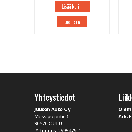
Lisää koriin
Lue lisää
Yhteystiedot
Liik
Juuson Auto Oy
Olem
Messipojantie 6
Ark. k
90520 OULU
Y-tunnus: 2595479-1