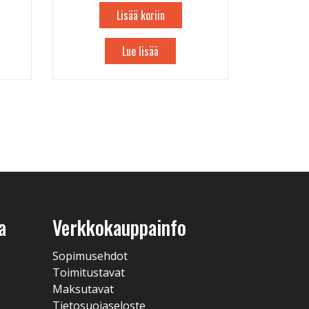
Lisää koriin
Lue lisää
a
Verkkokauppainfo
Sopimusehdot
Toimitustavat
Maksutavat
Tietosuojaseloste