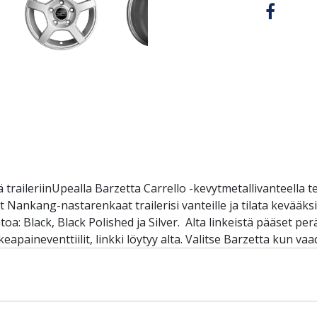
 traileriinUpealla Barzetta Carrello -kevytmetallivanteella tee
Nankang-nastarenkaat trailerisi vanteille ja tilata kevääksi
a: Black, Black Polished ja Silver. Alta linkeistä pääset p
eapaineventtiilit, linkki löytyy alta. Valitse Barzetta kun v