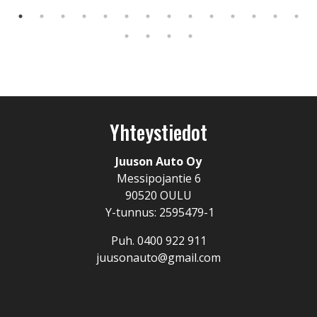
Yhteystiedot
Juuson Auto Oy
Messipojantie 6
90520 OULU
Y-tunnus: 2595479-1
Puh. 0400 922 911
juusonauto@gmail.com