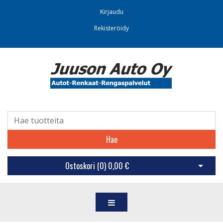
Kirjaudu
Rekisteröidy
Hae
Ostoskori (
0
)
0,00 €
Avaa os