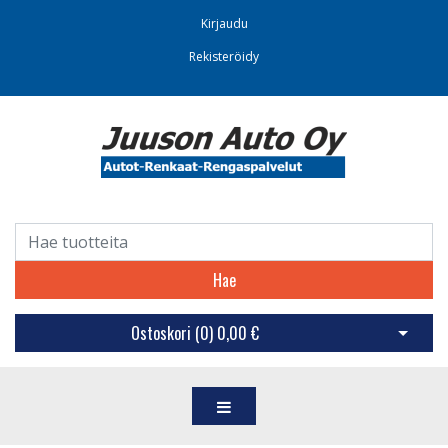
Kirjaudu
Rekisteröidy
Hae
Ostoskori (
0
)
0,00 €
Avaa os