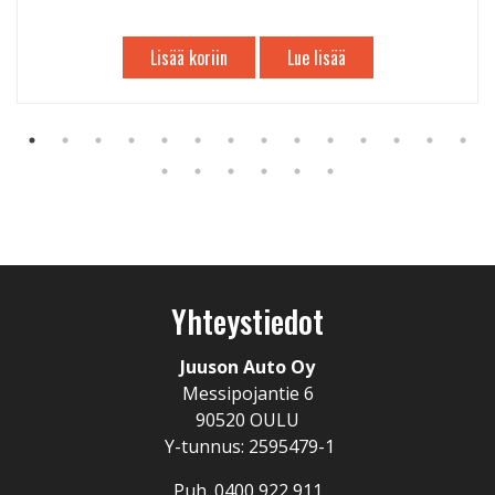
Lisää koriin
Lue lisää
Yhteystiedot
Juuson Auto Oy
Messipojantie 6
90520 OULU
Y-tunnus: 2595479-1
Puh. 0400 922 911