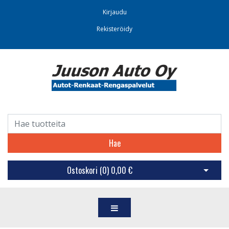
Kirjaudu
Rekisteröidy
Hae
Ostoskori (
0
)
0,00 €
Avaa os