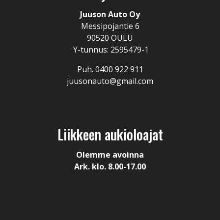
Juuson Auto Oy
Messipojantie 6
90520 OULU
Y-tunnus: 2595479-1
Puh. 0400 922 911
juusonauto@gmail.com
Liikkeen aukioloajat
Olemme avoinna
Ark. klo. 8.00-17.00