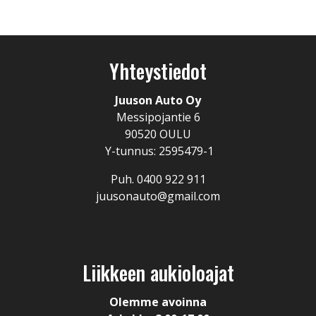
Yhteystiedot
Juuson Auto Oy
Messipojantie 6
90520 OULU
Y-tunnus: 2595479-1
Puh. 0400 922 911
juusonauto@gmail.com
Liikkeen aukioloajat
Olemme avoinna