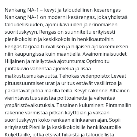
Nankang NA-1 – kevyt ja taloudellinen kesärengas
Nankang NA-1 on moderni kesärengas, joka yhdistää
taloudellisuuden, ajomukavuuden ja erinomaisen
suorituskyvyn. Rengas on suunniteltu erityisesti
pienikokoisiin ja keskikokoisiin henkilöautoihin.
Rengas tarjoaa turvallisen ja hiljaisen ajokokemuksen
niin kaupungissa kuin maantiellä. Avainominaisuudet:
Hiljainen ja miellyttävä ajotuntuma: Optimoitu
pintakuvio vähentää ajomelua ja lisää
matkustusmukavuutta. Tehokas vedenpoisto: Leveät
pituussuuntaiset urat ja uritus estävät vesiliirtoa ja
parantavat pitoa märillä teillä. Kevyt rakenne: Alhainen
vierintävastus säästää polttoainetta ja vähentää
ympäristövaikutuksia. Tasainen kuluminen: Pintamallin
rakenne varmistaa pitkän käyttöiän ja vakaan
suorituskyvyn koko renkaan elinkaaren ajan. Sopii
erityisesti: Pienille ja keskikokoisille henkilöautoille
Kuljettajille, jotka etsivät hiljaista ja taloudellista