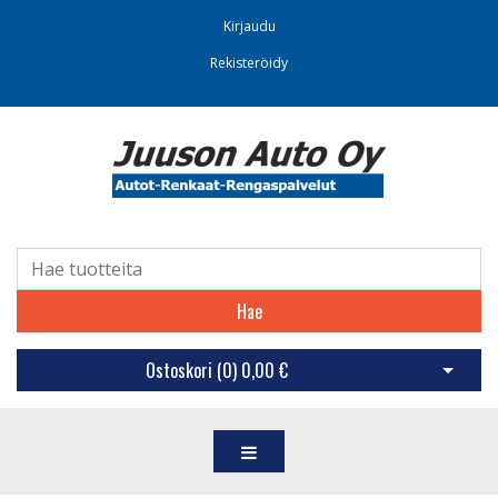
Kirjaudu
Rekisteröidy
Hae
Ostoskori (
0
)
0,00 €
Avaa os