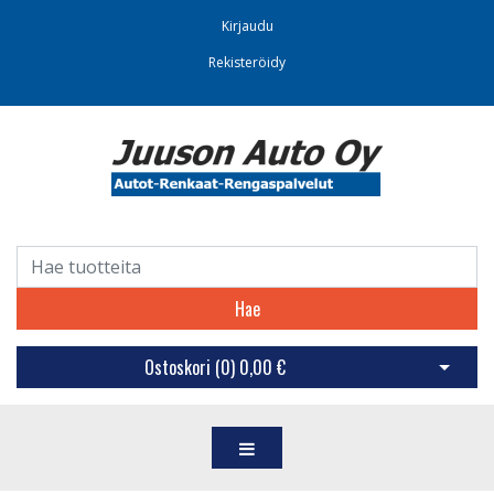
Kirjaudu
Rekisteröidy
Hae
Ostoskori (
0
)
0,00 €
Avaa os