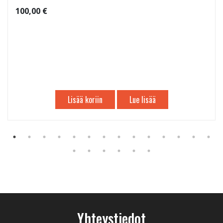
100,00 €
Lisää koriin
Lue lisää
Yhteystiedot