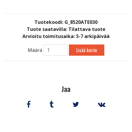
Tuotekoodi: G_8520ATE030
Tuote saatavilla:
Tilattava tuote
Arvioitu toimitusaika: 5-7 arkipäivää
Lisää koriin
Määrä
Jaa