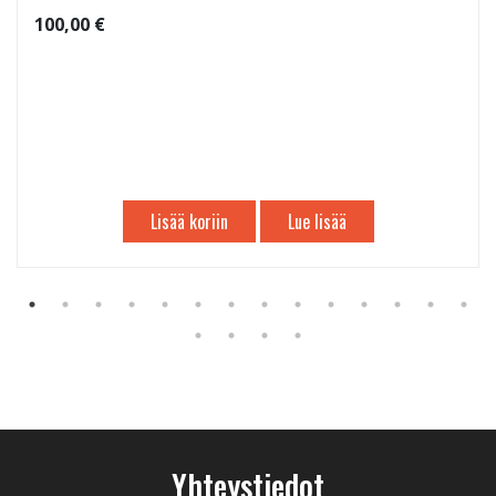
100,00 €
Lisää koriin
Lue lisää
Yhteystiedot