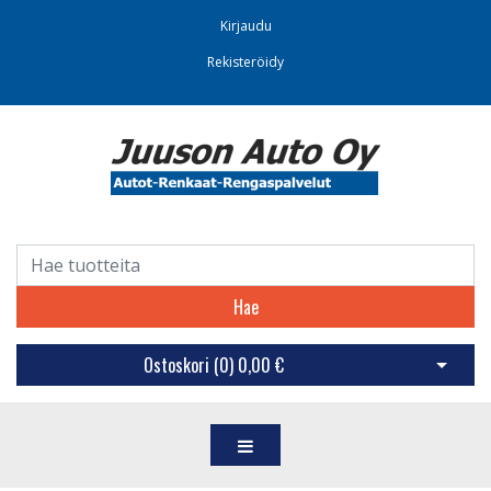
Kirjaudu
Rekisteröidy
Hae
Ostoskori (
0
)
0,00 €
Avaa os