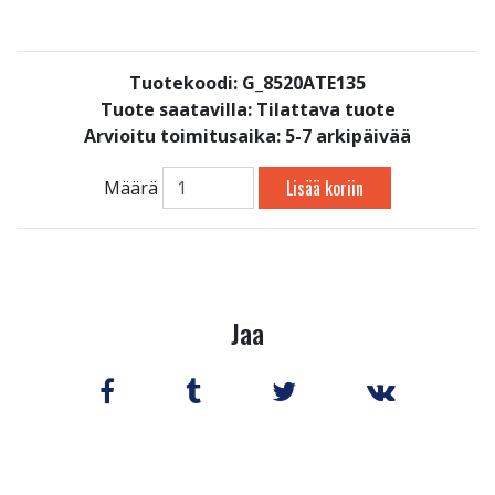
Tuotekoodi: G_8520ATE135
Tuote saatavilla:
Tilattava tuote
Arvioitu toimitusaika: 5-7 arkipäivää
Lisää koriin
Määrä
Jaa