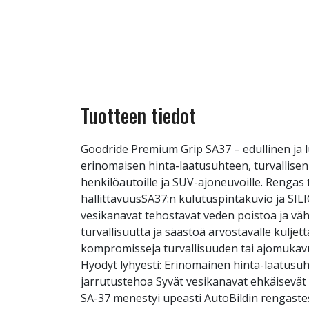
Tuotteen tiedot
Goodride Premium Grip SA37 – edullinen ja 
erinomaisen hinta-laatusuhteen, turvallise
henkilöautoille ja SUV-ajoneuvoille. Rengas t
hallittavuusSA37:n kulutuspintakuvio ja SIL
vesikanavat tehostavat veden poistoa ja vähe
turvallisuutta ja säästöä arvostavalle kuljett
kompromisseja turvallisuuden tai ajomukav
Hyödyt lyhyesti: Erinomainen hinta-laatusuh
jarrutustehoa Syvät vesikanavat ehkäisevät 
SA-37 menestyi upeasti AutoBildin rengastest