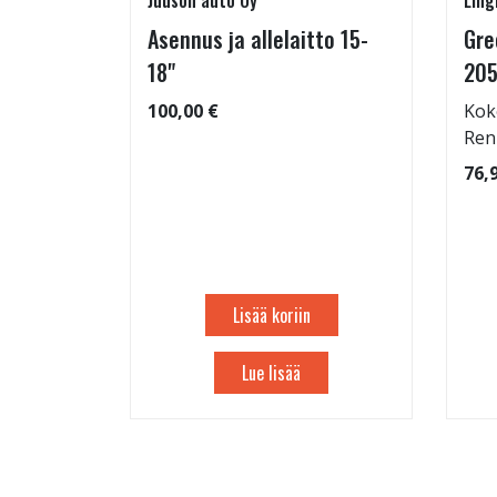
Juuson auto Oy
Ling
05/55-
Asennus ja allelaitto 15-
Gre
18"
205
100,00 €
Kok
 91
Ren
76,
Lisää koriin
Lue lisää