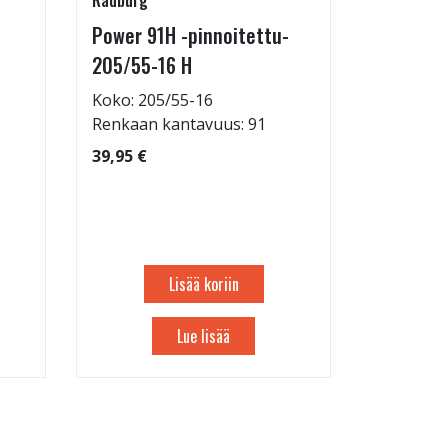
Radburg
Kontio Mo
Power 91H -pinnoitettu-
Kruiser:
205/55-16 H
26,94 €
Koko: 205/55-16
Renkaan kantavuus: 91
39,95 €
Lisää koriin
Lue lisää