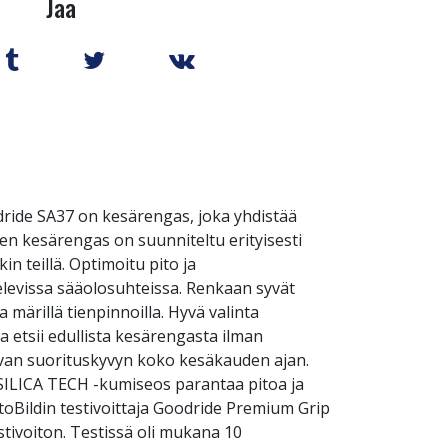
Jaa
dride SA37 on kesärengas, joka yhdistää
n kesärengas on suunniteltu erityisesti
in teillä. Optimoitu pito ja
elevissa sääolosuhteissa. Renkaan syvät
 märillä tienpinnoilla. Hyvä valinta
ka etsii edullista kesärengasta ilman
avan suorituskyvyn koko kesäkauden ajan.
 SILICA TECH -kumiseos parantaa pitoa ja
toBildin testivoittaja Goodride Premium Grip
stivoiton. Testissä oli mukana 10