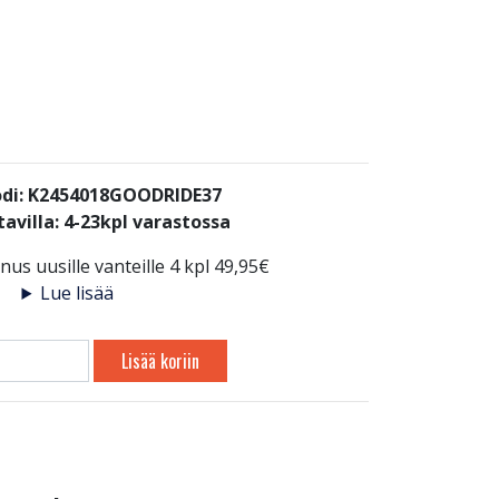
di: K2454018GOODRIDE37
avilla:
4-23kpl varastossa
us uusille vanteille 4 kpl 49,95€
Lue lisää
Lisää koriin