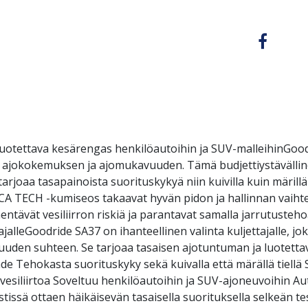
luotettava kesärengas henkilöautoihin ja SUV-malleihinGoo
n ajokokemuksen ja ajomukavuuden. Tämä budjettiystävälline
arjoaa tasapainoista suorituskykyä niin kuivilla kuin märilläk
ICA TECH -kumiseos takaavat hyvän pidon ja hallinnan vaiht
ntävät vesiliirron riskiä ja parantavat samalla jarrutustehoa
ajalleGoodride SA37 on ihanteellinen valinta kuljettajalle, jo
uuden suhteen. Se tarjoaa tasaisen ajotuntuman ja luotett
de Tehokasta suorituskyky sekä kuivalla että märällä tiellä
vesiliirtoa Soveltuu henkilöautoihin ja SUV-ajoneuvoihin Au
issä ottaen häikäisevän tasaisella suorituksella selkeän te