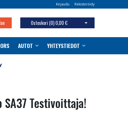
Kirjaudu
Rekisteröidy
Hae
Ostoskori (
0
)
0,00 €
Avaa ostoskori
TORS
AUTOT
YHTEYSTIEDOT
Y
SA37 Testivoittaja!