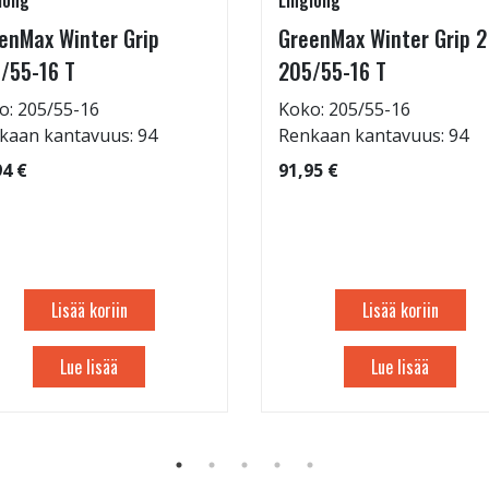
long
Linglong
enMax Winter Grip
GreenMax Winter Grip 2
/55-16 T
205/55-16 T
o: 205/55-16
Koko: 205/55-16
kaan kantavuus: 94
Renkaan kantavuus: 94
94 €
91,95 €
Lisää koriin
Lisää koriin
Lue lisää
Lue lisää