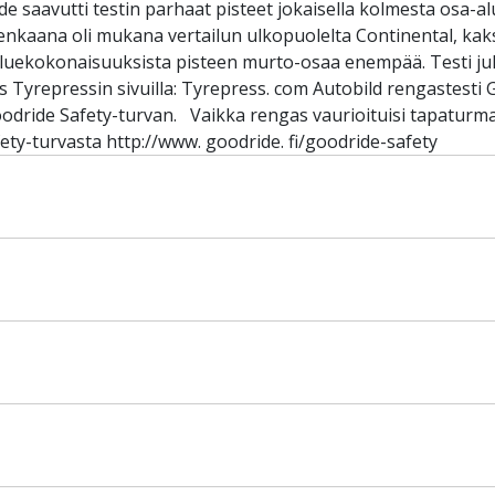
 saavutti testin parhaat pisteet jokaisella kolmesta osa-al
irenkaana oli mukana vertailun ulkopuolelta Continental, kak
-aluekokonaisuuksista pisteen murto-osaa enempää. Testi ju
 Tyrepressin sivuilla: Tyrepress. com Autobild rengastesti 
oodride Safety-turvan. Vaikka rengas vaurioituisi tapaturm
ety-turvasta http://www. goodride. fi/goodride-safety