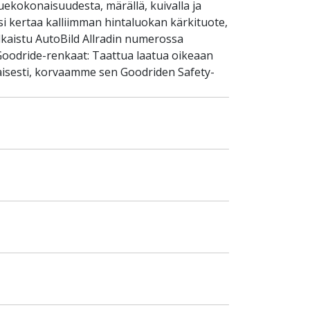
uekokonaisuudesta, märällä, kuivalla ja
si kertaa kalliimman hintaluokan kärkituote,
lkaistu AutoBild Allradin numerossa
Goodride-renkaat: Taattua laatua oikeaan
aisesti, korvaamme sen Goodriden Safety-