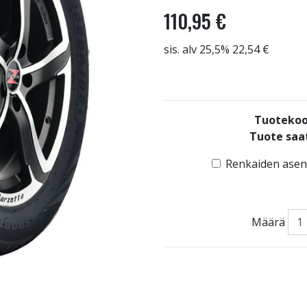
110,95 €
sis. alv 25,5% 22,54 €
Tuotekoo
Tuote saat
Renkaiden asenn
Määrä