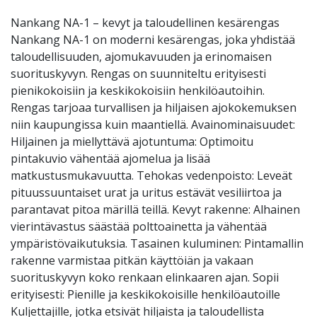
Nankang NA-1 – kevyt ja taloudellinen kesärengas
Nankang NA-1 on moderni kesärengas, joka yhdistää
taloudellisuuden, ajomukavuuden ja erinomaisen
suorituskyvyn. Rengas on suunniteltu erityisesti
pienikokoisiin ja keskikokoisiin henkilöautoihin.
Rengas tarjoaa turvallisen ja hiljaisen ajokokemuksen
niin kaupungissa kuin maantiellä. Avainominaisuudet:
Hiljainen ja miellyttävä ajotuntuma: Optimoitu
pintakuvio vähentää ajomelua ja lisää
matkustusmukavuutta. Tehokas vedenpoisto: Leveät
pituussuuntaiset urat ja uritus estävät vesiliirtoa ja
parantavat pitoa märillä teillä. Kevyt rakenne: Alhainen
vierintävastus säästää polttoainetta ja vähentää
ympäristövaikutuksia. Tasainen kuluminen: Pintamallin
rakenne varmistaa pitkän käyttöiän ja vakaan
suorituskyvyn koko renkaan elinkaaren ajan. Sopii
erityisesti: Pienille ja keskikokoisille henkilöautoille
Kuljettajille, jotka etsivät hiljaista ja taloudellista