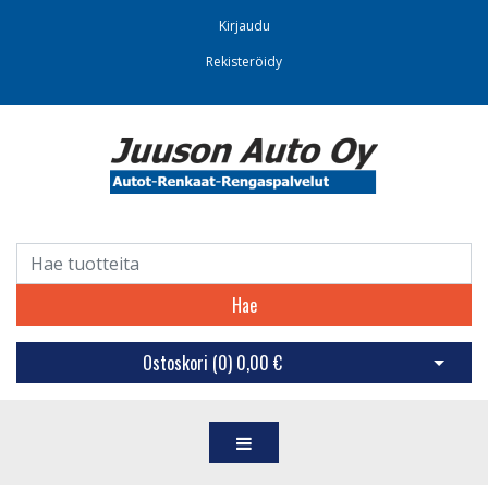
Kirjaudu
Rekisteröidy
Hae
Ostoskori (
0
)
0,00 €
Avaa os