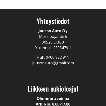
Yhteystiedot
Juuson Auto Oy
Messipojantie 6
90520 OULU
Y-tunnus: 2595479-1
Puh. 0400 922 911
juusonauto@gmail.com
Liikkeen aukioloajat
Olemme avoinna
Ark. klo. 8.00-17.00