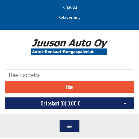
Kirjaudu
Rekisteröidy
Hae
Ostoskori (
0
)
0,00 €
Avaa os