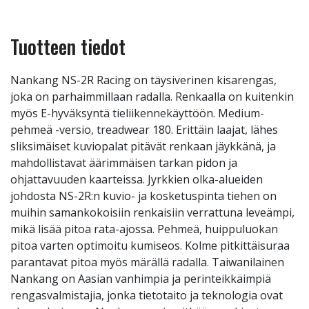
Tuotteen tiedot
Nankang NS-2R Racing on täysiverinen kisarengas,
joka on parhaimmillaan radalla. Renkaalla on kuitenkin
myös E-hyväksyntä tieliikennekäyttöön. Medium-
pehmeä -versio, treadwear 180. Erittäin laajat, lähes
sliksimäiset kuviopalat pitävät renkaan jäykkänä, ja
mahdollistavat äärimmäisen tarkan pidon ja
ohjattavuuden kaarteissa. Jyrkkien olka-alueiden
johdosta NS-2R:n kuvio- ja kosketuspinta tiehen on
muihin samankokoisiin renkaisiin verrattuna leveämpi,
mikä lisää pitoa rata-ajossa. Pehmeä, huippuluokan
pitoa varten optimoitu kumiseos. Kolme pitkittäisuraa
parantavat pitoa myös märällä radalla. Taiwanilainen
Nankang on Aasian vanhimpia ja perinteikkäimpiä
rengasvalmistajia, jonka tietotaito ja teknologia ovat